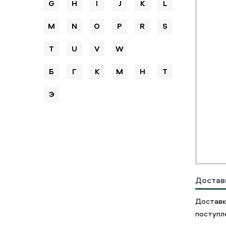
G
H
I
J
K
L
M
N
O
P
R
S
T
U
V
W
Б
Г
К
М
Н
Т
Э
Достав
Доставк
поступле