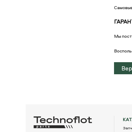
Самовыв
ГАРАН
Мы пост
Восполь
Вер
КА
Запч