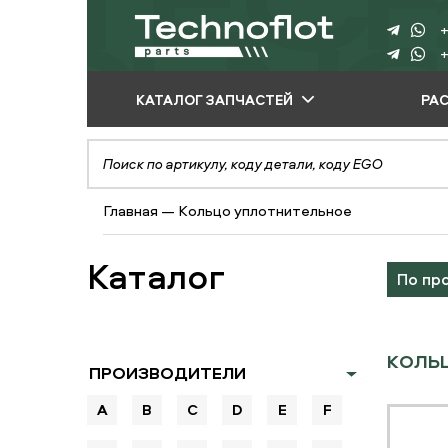
+
+
КАТАЛОГ ЗАПЧАСТЕЙ
РА
ПО ПРОИЗВОДИТЕЛЮ
ПО ВИДУ
Главная
—
Кольцо уплотнительное
ОБОРУДОВАНИЯ
ПО ТИПУ ЗАПЧАСТЕЙ
Каталог
По пр
КОЛЬЦ
ПРОИЗВОДИТЕЛИ
A
B
C
D
E
F