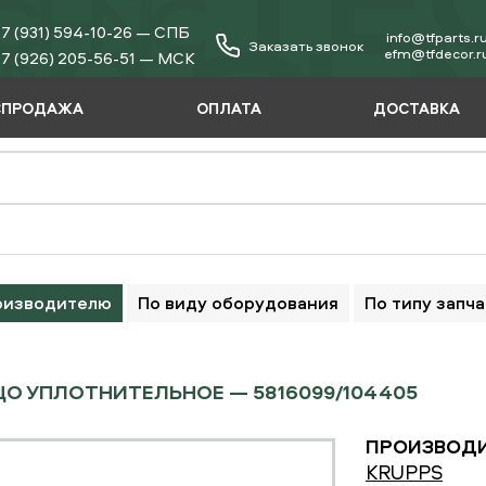
7 (931) 594-10-26 — СПБ
info@tfparts.r
Заказать звонок
еfm@tfdecor.r
7 (926) 205-56-51 — МСК
СПРОДАЖА
ОПЛАТА
ДОСТАВКА
оизводителю
По виду оборудования
По типу запч
О УПЛОТНИТЕЛЬНОЕ — 5816099/104405
ПРОИЗВОДИ
KRUPPS