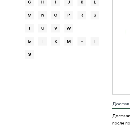
G
H
I
J
K
L
M
N
O
P
R
S
T
U
V
W
Б
Г
К
М
Н
Т
Э
Достав
Доставк
после по