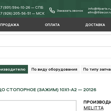
7 (931) 594-10-26 — СПБ
info@tfparts.r
Заказать звонок
еfm@tfdecor.r
7 (926) 205-56-51 — МСК
СПРОДАЖА
ОПЛАТА
ДОСТАВКА
оизводителю
По виду оборудования
По типу запч
О СТОПОРНОЕ (ЗАЖИМ) 10Х1-А2 — 20126
ПРОИЗВОДИ
MELITTA