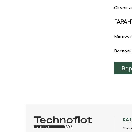
Самовыв
ГАРАН
Мы пост
Восполь
Вер
КА
Запч