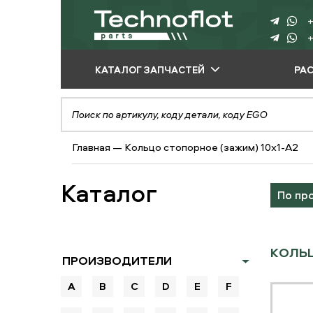
+
+
КАТАЛОГ ЗАПЧАСТЕЙ
РА
ПО ПРОИЗВОДИТЕЛЮ
ПО ВИДУ
Главная
—
Кольцо стопорное (зажим) 10х1-А2
ОБОРУДОВАНИЯ
ПО ТИПУ ЗАПЧАСТЕЙ
Каталог
По пр
КОЛЬЦ
ПРОИЗВОДИТЕЛИ
A
B
C
D
E
F