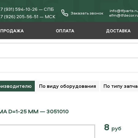
7 (931) 594-10-26 — СПБ
info@tfparts.r
Заказать звонок
еfm@tfdecor.r
7 (926) 205-56-51 — МСК
СПРОДАЖА
ОПЛАТА
ДОСТАВКА
оизводителю
По виду оборудования
По типу запч
А D=1-25 ММ — 3051010
8
руб