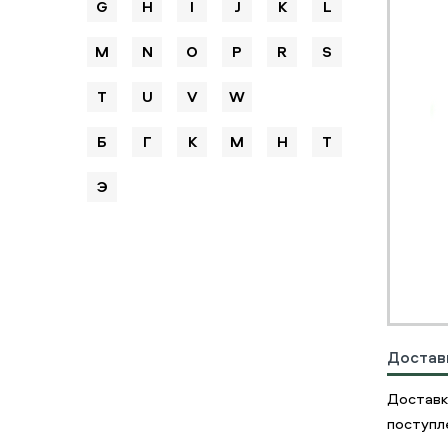
G
H
I
J
K
L
M
N
O
P
R
S
T
U
V
W
Б
Г
К
М
Н
Т
Э
Достав
Доставк
поступле