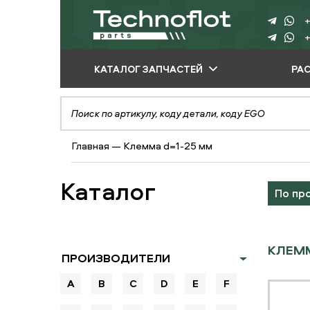
+
+
КАТАЛОГ ЗАПЧАСТЕЙ
РА
ПО ПРОИЗВОДИТЕЛЮ
ПО ВИДУ
Главная
—
Клемма d=1-25 мм
ОБОРУДОВАНИЯ
ПО ТИПУ ЗАПЧАСТЕЙ
Каталог
По пр
КЛЕММ
ПРОИЗВОДИТЕЛИ
A
B
C
D
E
F