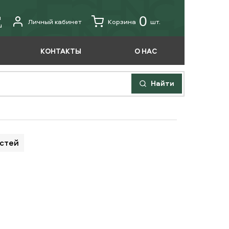
u
0
Личный кабинет
Корзина
шт.
u
КОНТАКТЫ
О НАС
Найти
астей