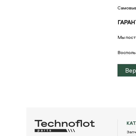
Самовыв
ГАРАН
Мы пост
Восполь
Вер
КА
Запч