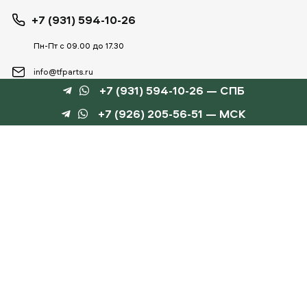
+7 (931) 594-10-26
Пн-Пт с 09.00 до 17.30
info@tfparts.ru
+7 (931) 594-10-26 — СПБ
+7 (926) 205-56-51 — МСК
ТЕХНОБОКС
КАТАЛОГИ
©
TechnoBox, 2015 – 2026
Веб-студия «Силуэт»
разработка веб-сайтов
Данный интернет-сайт носит информационный характер и не является публичной
офертой, определяемой положениями статьи 437 ГК РФ.
Для получения подробной информации обращайтесь к менеджеру по тел.
+7 (931) 594-10-
26
, по эл.почте:
info@tfparts.ru
или через форму заказа на сайте.