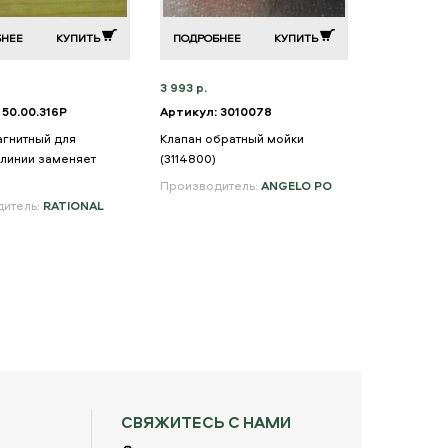
БНЕЕ
КУПИТЬ
ПОДРОБНЕЕ
КУПИТЬ
ПОДРОБН
3 993 р.
4 743 р.
 50.00.316P
Артикул: 3010078
Артикул: 5
00023898
агнитный для
Клапан обратный мойки
линии заменяет
(3114800)
Клапан сол
душа 61-202
Производитель:
ANGELO PO
итель:
RATIONAL
Производи
СВЯЖИТЕСЬ С НАМИ