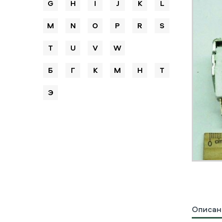
G
H
I
J
K
L
M
N
O
P
R
S
T
U
V
W
Б
Г
К
М
Н
Т
Э
Описан