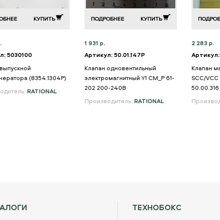
ОБНЕЕ
КУПИТЬ
ПОДРОБНЕЕ
КУПИТЬ
ПОДРО
.
1 931 р.
2 283 р.
л: 5030100
Артикул: 50.01.147P
Артикул:
 выпускной
Клапан одновентильный
Клапан м
нератора (8354.1304P)
электромагнитный Y1 CM_P 61-
SCC/VCC 
202 200-240В
50.00.316
одитель:
RATIONAL
Производитель:
RATIONAL
Производ
ТАЛОГИ
ТЕХНОБОКС