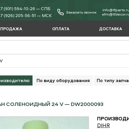
7 (931) 594-10-26 — СПБ
info@tfparts.r
Заказать звонок
еfm@tfdecor.r
7 (926) 205-56-51 — МСК
СПРОДАЖА
ОПЛАТА
ДОСТАВКА
 V
оизводителю
По виду оборудования
По типу запч
Н СОЛЕНОИДНЫЙ 24 V — DW2000093
ПРОИЗВОДИ
DIHR