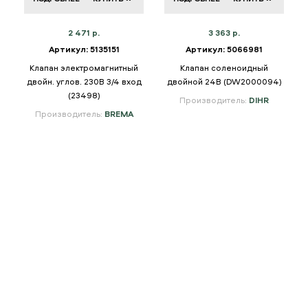
2 471 р.
3 363 р.
Артикул: 5135151
Артикул: 5066981
Клапан электромагнитный
Клапан соленоидный
й
двойн. углов. 230В 3/4 вход
двойной 24В (DW2000094)
(23498)
Производитель:
DIHR
Производитель:
BREMA