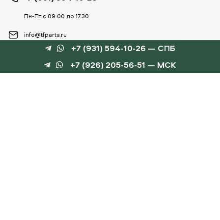
Пн-Пт с 09.00 до 17.30
info@tfparts.ru
+7 (931) 594-10-26 — СПБ
+7 (926) 205-56-51 — МСК
ТЕХНОБОКС
КАТАЛОГИ
©
TechnoBox, 2015 – 2026
Веб-студия «Силуэт»
разработка веб-сайтов
Данный интернет-сайт носит информационный характер и не является публичной
офертой, определяемой положениями статьи 437 ГК РФ.
Для получения подробной информации обращайтесь к менеджеру по тел.
+7 (931) 594-10-
26
, по эл.почте:
info@tfparts.ru
или через форму заказа на сайте.