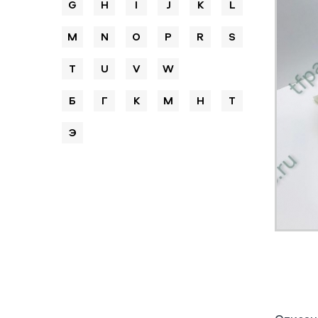
G
H
I
J
K
L
M
N
O
P
R
S
T
U
V
W
Б
Г
К
М
Н
Т
Э