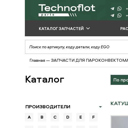
+
+
КАТАЛОГ ЗАПЧАСТЕЙ
РА
ПО ПРОИЗВОДИТЕЛЮ
ПО ВИДУ
Главная
—
ЗАПЧАСТИ ДЛЯ ПАРОКОНВЕКТОМ
ОБОРУДОВАНИЯ
ПО ТИПУ ЗАПЧАСТЕЙ
Каталог
По пр
КАТУШ
ПРОИЗВОДИТЕЛИ
A
B
C
D
E
F