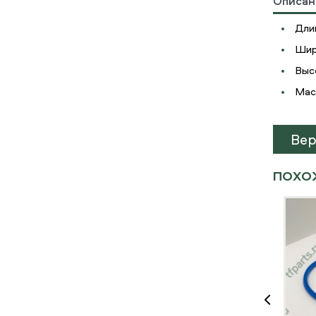
Описан
Дли
Шир
Высо
Мас
Вер
ПОХО