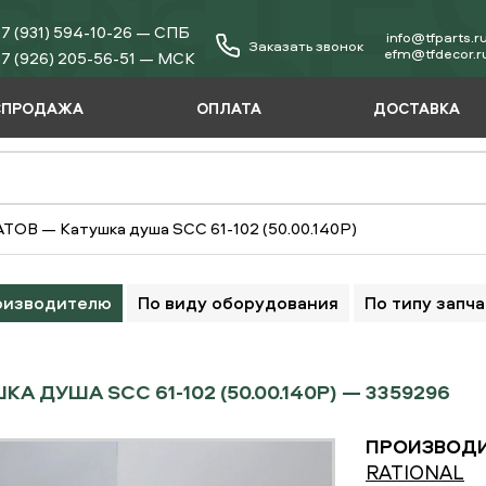
7 (931) 594-10-26 — СПБ
info@tfparts.r
Заказать звонок
еfm@tfdecor.r
7 (926) 205-56-51 — МСК
СПРОДАЖА
ОПЛАТА
ДОСТАВКА
АТОВ
—
Катушка душа SCC 61-102 (50.00.140P)
оизводителю
По виду оборудования
По типу запч
КА ДУША SCC 61-102 (50.00.140P) — 3359296
ПРОИЗВОДИ
RATIONAL