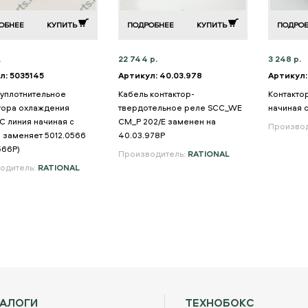
ОБНЕЕ
КУПИТЬ
ПОДРОБНЕЕ
КУПИТЬ
ПОДРО
.
22 744 р.
3 248 р.
л: 5035145
Артикул: 40.03.978
Артикул:
 уплотнительное
Кабель контактор-
Контакто
тора охлаждения
твердотельное реле SCC_WE
начиная с
C линия начиная с
CM_P 202/E заменен на
Производ
7 заменяет 5012.0566
40.03.978P
566P)
Производитель:
RATIONAL
одитель:
RATIONAL
ТАЛОГИ
ТЕХНОБОКС