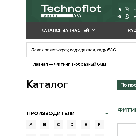
+
+
КАТАЛОГ ЗАПЧАСТЕЙ
РА
ПО ПРОИЗВОДИТЕЛЮ
ПО ВИДУ
Главная
—
Фитинг Т-образный 6мм
ОБОРУДОВАНИЯ
ПО ТИПУ ЗАПЧАСТЕЙ
Каталог
По пр
ФИТИН
ПРОИЗВОДИТЕЛИ
A
B
C
D
E
F