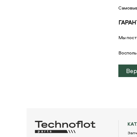
Самовыв
ГАРАН
Мы пост
Восполь
Вер
КА
Запч