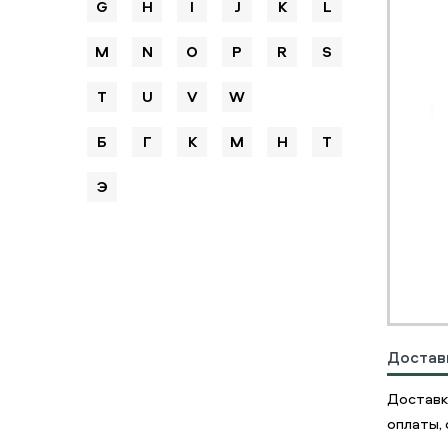
G
H
I
J
K
L
M
N
O
P
R
S
T
U
V
W
Б
Г
К
М
Н
Т
Э
Достав
Доставк
оплаты, 