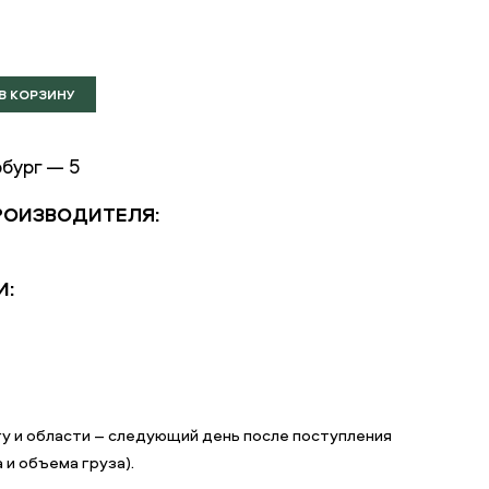
бург — 5
РОИЗВОДИТЕЛЯ:
И:
у и области – следующий день после поступления
 и объема груза).