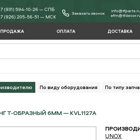
7 (931) 594-10-26 — СПБ
info@tfparts.r
Заказать звонок
еfm@tfdecor.r
7 (926) 205-56-51 — МСК
СПРОДАЖА
ОПЛАТА
ДОСТАВКА
оизводителю
По виду оборудования
По типу запч
Г Т-ОБРАЗНЫЙ 6ММ — KVL1127A
ПРОИЗВОДИ
UNOX