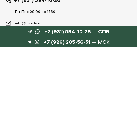
Пн-Пт с 09.00 до 17.30
info@tfparts.ru
+7 (931) 594-10-26 — СПБ
+7 (926) 205-56-51 — МСК
ТЕХНОБОКС
КАТАЛОГИ
©
TechnoBox, 2015 – 2026
Веб-студия «Силуэт»
разработка веб-сайтов
Данный интернет-сайт носит информационный характер и не является публичной
офертой, определяемой положениями статьи 437 ГК РФ.
Для получения подробной информации обращайтесь к менеджеру по тел.
+7 (931) 594-10-
26
, по эл.почте:
info@tfparts.ru
или через форму заказа на сайте.