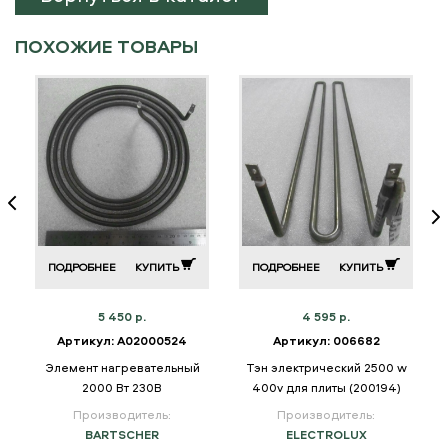
ПОХОЖИЕ ТОВАРЫ
ПОДРОБНЕЕ
КУПИТЬ
ПОДРОБНЕЕ
КУПИТЬ
5 450 р.
4 595 р.
Артикул: A02000524
Артикул: 006682
.
Элемент нагревательный
Тэн электрический 2500 w
2000 Вт 230В
400v для плиты (200194)
Производитель:
Производитель:
BARTSCHER
ELECTROLUX