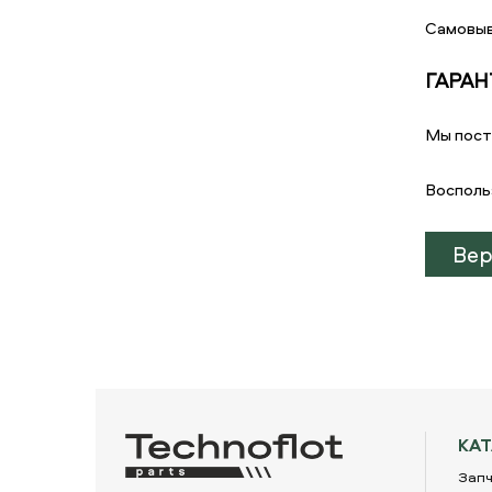
Самовыв
ГАРАН
Мы пост
Восполь
Вер
КА
Запч