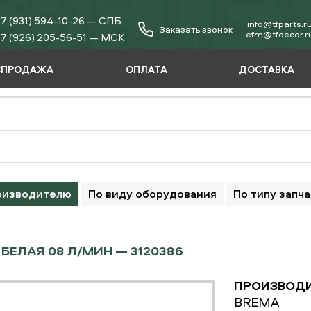
7 (931) 594-10-26 — СПБ
info@tfparts.r
Заказать звонок
еfm@tfdecor.r
7 (926) 205-56-51 — МСК
СПРОДАЖА
ОПЛАТА
ДОСТАВКА
оизводителю
По виду оборудования
По типу запч
БЕЛАЯ 08 Л/МИН — 3120386
ПРОИЗВОДИ
BREMA