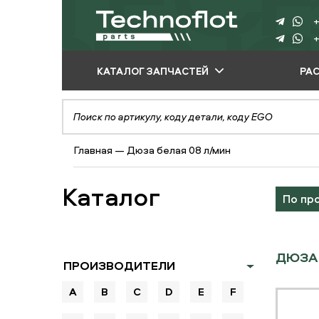
+
+
КАТАЛОГ ЗАПЧАСТЕЙ
РА
ПО ПРОИЗВОДИТЕЛЮ
ПО ВИДУ
Главная
—
Дюза белая 08 л/мин
ОБОРУДОВАНИЯ
ПО ТИПУ ЗАПЧАСТЕЙ
Каталог
По пр
ДЮЗА 
ПРОИЗВОДИТЕЛИ
A
B
C
D
E
F