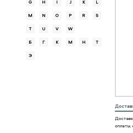
G
H
I
J
K
L
M
N
O
P
R
S
T
U
V
W
Б
Г
К
М
Н
Т
Э
Достав
Доставк
оплаты, 