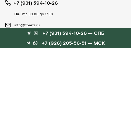
+7 (931) 594-10-26
Пн-Пт с 09.00 до 17.30
info@tfparts.ru
+7 (931) 594-10-26 — СПБ
+7 (926) 205-56-51 — МСК
ТЕХНОБОКС
КАТАЛОГИ
©
TechnoBox, 2015 – 2026
Веб-студия «Силуэт»
разработка веб-сайтов
Данный интернет-сайт носит информационный характер и не является публичной
офертой, определяемой положениями статьи 437 ГК РФ.
Для получения подробной информации обращайтесь к менеджеру по тел.
+7 (931) 594-10-
26
, по эл.почте:
info@tfparts.ru
или через форму заказа на сайте.