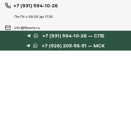
+7 (931) 594-10-26
Пн-Пт с 09.00 до 17.30
info@tfparts.ru
+7 (931) 594-10-26 — СПБ
+7 (926) 205-56-51 — МСК
ТЕХНОБОКС
КАТАЛОГИ
©
TechnoBox, 2015 – 2026
Веб-студия «Силуэт»
разработка веб-сайтов
Данный интернет-сайт носит информационный характер и не является публичной
офертой, определяемой положениями статьи 437 ГК РФ.
Для получения подробной информации обращайтесь к менеджеру по тел.
+7 (931) 594-10-
26
, по эл.почте:
info@tfparts.ru
или через форму заказа на сайте.