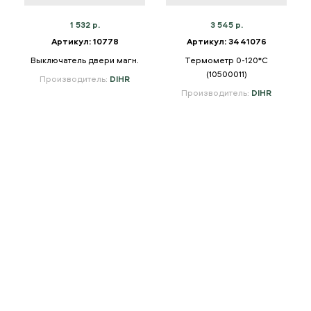
1 532 р.
3 545 р.
Артикул: 10778
Артикул: 3441076
Выключатель двери магн.
Термометр 0-120*С
(10500011)
Производитель:
DIHR
Производитель:
DIHR