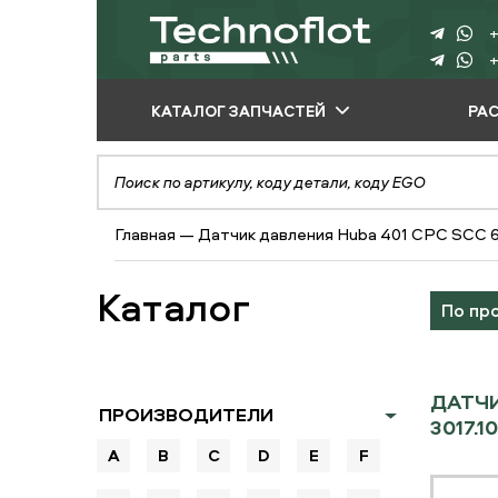
+
+
КАТАЛОГ ЗАПЧАСТЕЙ
РА
ПО ПРОИЗВОДИТЕЛЮ
ПО ВИДУ
Главная
—
Датчик давления Huba 401 CPC SCC 61
ОБОРУДОВАНИЯ
ПО ТИПУ ЗАПЧАСТЕЙ
Каталог
По пр
ДАТЧИ
ПРОИЗВОДИТЕЛИ
3017.10
A
B
C
D
E
F