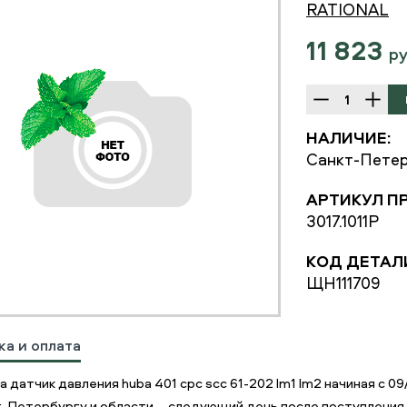
RATIONAL
11 823
р
НАЛИЧИЕ:
Санкт-Петер
АРТИКУЛ П
3017.1011P
КОД ДЕТАЛ
ЩН111709
ка и оплата
 датчик давления huba 401 cpc scc 61-202 lm1 lm2 начиная с 0
т-Петербургу и области – следующий день после поступления 