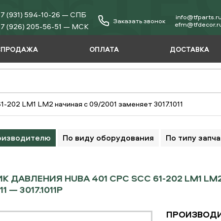
7 (931) 594-10-26 — СПБ
info@tfparts.r
Заказать звонок
еfm@tfdecor.r
7 (926) 205-56-51 — МСК
СПРОДАЖА
ОПЛАТА
ДОСТАВКА
-202 LM1 LM2 начиная с 09/2001 заменяет 3017.1011
оизводителю
По виду оборудования
По типу запч
К ДАВЛЕНИЯ HUBA 401 CPC SCC 61-202 LM1 LM
11 — 3017.1011P
ПРОИЗВОДИ