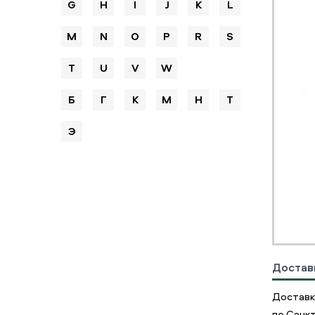
G
H
I
J
K
L
M
N
O
P
R
S
T
U
V
W
Б
Г
К
М
Н
Т
Э
Достав
Доставка
по Санк